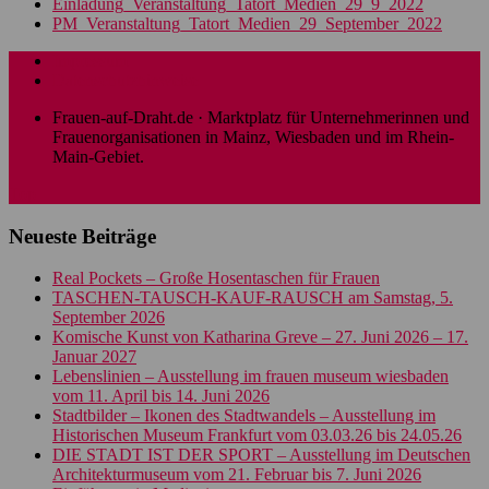
Einladung_Veranstaltung_Tatort_Medien_29_9_2022
PM_Veranstaltung_Tatort_Medien_29_September_2022
Impressum
Datenschutzhinweise
Frauen-auf-Draht.de · Marktplatz für Unternehmerinnen und
Frauenorganisationen in Mainz, Wiesbaden und im Rhein-
Main-Gebiet.
Top
Neueste Beiträge
Real Pockets – Große Hosentaschen für Frauen
TASCHEN-TAUSCH-KAUF-RAUSCH am Samstag, 5.
September 2026
Komische Kunst von Katharina Greve – 27. Juni 2026 – 17.
Januar 2027
Lebenslinien – Ausstellung im frauen museum wiesbaden
vom 11. April bis 14. Juni 2026
Stadtbilder – Ikonen des Stadtwandels – Ausstellung im
Historischen Museum Frankfurt vom 03.03.26 bis 24.05.26
DIE STADT IST DER SPORT – Ausstellung im Deutschen
Architekturmuseum vom 21. Februar bis 7. Juni 2026