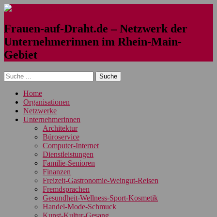
Frauen-auf-Draht.de – Netzwerk der
Unternehmerinnen im Rhein-Main-
Gebiet
Home
Organisationen
Netzwerke
Unternehmerinnen
Architektur
Büroservice
Computer-Internet
Dienstleistungen
Familie-Senioren
Finanzen
Freizeit-Gastronomie-Weingut-Reisen
Fremdsprachen
Gesundheit-Wellness-Sport-Kosmetik
Handel-Mode-Schmuck
Kunst-Kultur-Gesang