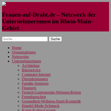
Frauen-auf-Draht.de – Netzwerk der
Unternehmerinnen im Rhein-Main-
Gebiet
Home
Organisationen
Netzwerke
Unternehmerinnen
Architektur
Büroservice
Computer-Internet
Dienstleistungen
Familie-Senioren
Finanzen
Freizeit-Gastronomie-Weingut-Reisen
Fremdsprachen
Gesundheit-Wellness-Sport-Kosmetik
Handel-Mode-Schmuck
Kunst-Kultur-Gesang