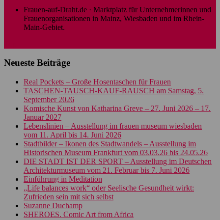
Frauen-auf-Draht.de · Marktplatz für Unternehmerinnen und
Frauenorganisationen in Mainz, Wiesbaden und im Rhein-
Main-Gebiet.
Top
Neueste Beiträge
Real Pockets – Große Hosentaschen für Frauen
TASCHEN-TAUSCH-KAUF-RAUSCH am Samstag, 5.
September 2026
Komische Kunst von Katharina Greve – 27. Juni 2026 – 17.
Januar 2027
Lebenslinien – Ausstellung im frauen museum wiesbaden
vom 11. April bis 14. Juni 2026
Stadtbilder – Ikonen des Stadtwandels – Ausstellung im
Historischen Museum Frankfurt vom 03.03.26 bis 24.05.26
DIE STADT IST DER SPORT – Ausstellung im Deutschen
Architekturmuseum vom 21. Februar bis 7. Juni 2026
Einführung in Meditation
„Life balances work“ oder Seelische Gesundheit wirkt:
Zufrieden sein mit sich selbst
Suzanne Duchamp
SHEROES. Comic Art from Africa