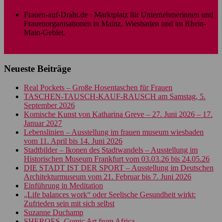
Frauen-auf-Draht.de · Marktplatz für Unternehmerinnen und
Frauenorganisationen in Mainz, Wiesbaden und im Rhein-
Main-Gebiet.
Top
Neueste Beiträge
Real Pockets – Große Hosentaschen für Frauen
TASCHEN-TAUSCH-KAUF-RAUSCH am Samstag, 5.
September 2026
Komische Kunst von Katharina Greve – 27. Juni 2026 – 17.
Januar 2027
Lebenslinien – Ausstellung im frauen museum wiesbaden
vom 11. April bis 14. Juni 2026
Stadtbilder – Ikonen des Stadtwandels – Ausstellung im
Historischen Museum Frankfurt vom 03.03.26 bis 24.05.26
DIE STADT IST DER SPORT – Ausstellung im Deutschen
Architekturmuseum vom 21. Februar bis 7. Juni 2026
Einführung in Meditation
„Life balances work“ oder Seelische Gesundheit wirkt:
Zufrieden sein mit sich selbst
Suzanne Duchamp
SHEROES. Comic Art from Africa