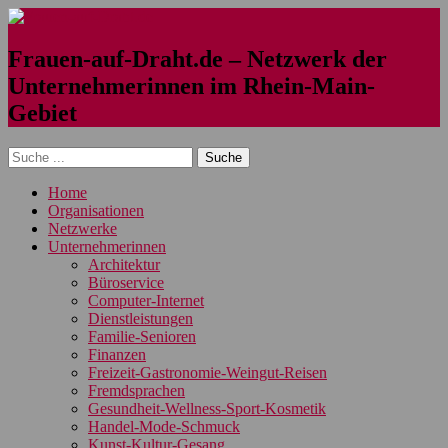
Frauen-auf-Draht.de – Netzwerk der
Unternehmerinnen im Rhein-Main-
Gebiet
Home
Organisationen
Netzwerke
Unternehmerinnen
Architektur
Büroservice
Computer-Internet
Dienstleistungen
Familie-Senioren
Finanzen
Freizeit-Gastronomie-Weingut-Reisen
Fremdsprachen
Gesundheit-Wellness-Sport-Kosmetik
Handel-Mode-Schmuck
Kunst-Kultur-Gesang