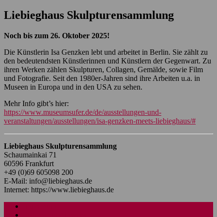
Liebieghaus Skulpturensammlung
Noch bis zum 26. Oktober 2025!
Die Künstlerin Isa Genzken lebt und arbeitet in Berlin. Sie zählt zu
den bedeutendsten Künstlerinnen und Künstlern der Gegenwart. Zu
ihren Werken zählen Skulpturen, Collagen, Gemälde, sowie Film
und Fotografie. Seit den 1980er-Jahren sind ihre Arbeiten u.a. in
Museen in Europa und in den USA zu sehen.
Mehr Info gibt’s hier:
https://www.museumsufer.de/de/ausstellungen-und-
veranstaltungen/ausstellungen/isa-genzken-meets-liebieghaus/#
Liebieghaus Skulpturensammlung
Schaumainkai 71
60596 Frankfurt
+49 (0)69 605098 200
E-Mail: info@liebieghaus.de
Internet: https://www.liebieghaus.de
Impressum
Datenschutzhinweise