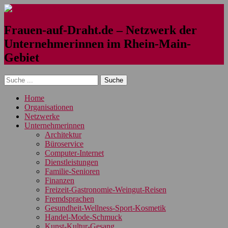
Frauen-auf-Draht.de – Netzwerk der
Unternehmerinnen im Rhein-Main-
Gebiet
Home
Organisationen
Netzwerke
Unternehmerinnen
Architektur
Büroservice
Computer-Internet
Dienstleistungen
Familie-Senioren
Finanzen
Freizeit-Gastronomie-Weingut-Reisen
Fremdsprachen
Gesundheit-Wellness-Sport-Kosmetik
Handel-Mode-Schmuck
Kunst-Kultur-Gesang