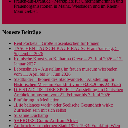
Frauen-auf-Draht.de · Marktplatz für Unternehmerinnen und
Frauenorganisationen in Mainz, Wiesbaden und im Rhein-
Main-Gebiet.
Top
Neueste Beiträge
Real Pockets – Große Hosentaschen für Frauen
TASCHEN-TAUSCH-KAUF-RAUSCH am Samstag, 5.
September 2026
Komische Kunst von Katharina Greve – 27. Juni 2026 – 17.
Januar 2027
Lebenslinien – Ausstellung im frauen museum wiesbaden
vom 11. April bis 14. Juni 2026
Stadtbilder – Ikonen des Stadtwandels – Ausstellung im
Historischen Museum Frankfurt vom 03.03.26 bis 24.05.26
DIE STADT IST DER SPORT – Ausstellung im Deutschen
Architekturmuseum vom 21. Februar bis 7. Juni 2026
Einführung in Meditation
„Life balances work“ oder Seelische Gesundheit wirkt:
Zufrieden sein mit sich selbst
Suzanne Duchamp
SHEROES. Comic Art from Africa
Aufbruch zur modernen Stadt 1925–1933: Frankfurt, Wien