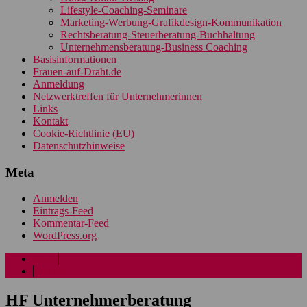
Lifestyle-Coaching-Seminare
Marketing-Werbung-Grafikdesign-Kommunikation
Rechtsberatung-Steuerberatung-Buchhaltung
Unternehmensberatung-Business Coaching
Basisinformationen
Frauen-auf-Draht.de
Anmeldung
Netzwerktreffen für Unternehmerinnen
Links
Kontakt
Cookie-Richtlinie (EU)
Datenschutzhinweise
Meta
Anmelden
Eintrags-Feed
Kommentar-Feed
WordPress.org
Menü
Sidebar
HF Unternehmerberatung