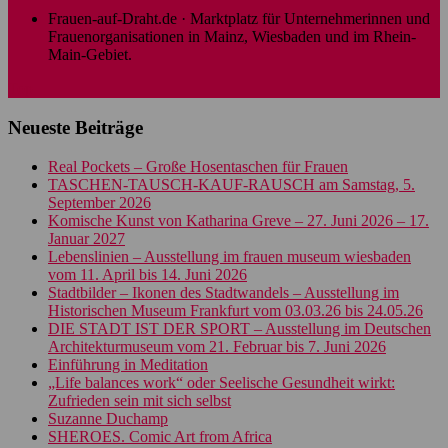
Frauen-auf-Draht.de · Marktplatz für Unternehmerinnen und
Frauenorganisationen in Mainz, Wiesbaden und im Rhein-
Main-Gebiet.
Top
Neueste Beiträge
Real Pockets – Große Hosentaschen für Frauen
TASCHEN-TAUSCH-KAUF-RAUSCH am Samstag, 5.
September 2026
Komische Kunst von Katharina Greve – 27. Juni 2026 – 17.
Januar 2027
Lebenslinien – Ausstellung im frauen museum wiesbaden
vom 11. April bis 14. Juni 2026
Stadtbilder – Ikonen des Stadtwandels – Ausstellung im
Historischen Museum Frankfurt vom 03.03.26 bis 24.05.26
DIE STADT IST DER SPORT – Ausstellung im Deutschen
Architekturmuseum vom 21. Februar bis 7. Juni 2026
Einführung in Meditation
„Life balances work“ oder Seelische Gesundheit wirkt:
Zufrieden sein mit sich selbst
Suzanne Duchamp
SHEROES. Comic Art from Africa