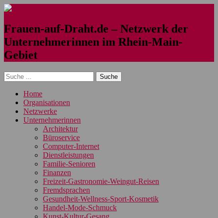
Frauen-auf-Draht.de – Netzwerk der
Unternehmerinnen im Rhein-Main-
Gebiet
Home
Organisationen
Netzwerke
Unternehmerinnen
Architektur
Büroservice
Computer-Internet
Dienstleistungen
Familie-Senioren
Finanzen
Freizeit-Gastronomie-Weingut-Reisen
Fremdsprachen
Gesundheit-Wellness-Sport-Kosmetik
Handel-Mode-Schmuck
Kunst-Kultur-Gesang