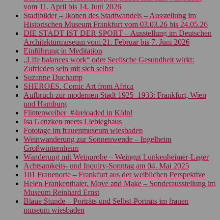
vom 11. April bis 14. Juni 2026
Stadtbilder – Ikonen des Stadtwandels – Ausstellung im
Historischen Museum Frankfurt vom 03.03.26 bis 24.05.26
DIE STADT IST DER SPORT – Ausstellung im Deutschen
Architekturmuseum vom 21. Februar bis 7. Juni 2026
Einführung in Meditation
„Life balances work“ oder Seelische Gesundheit wirkt:
Zufrieden sein mit sich selbst
Suzanne Duchamp
SHEROES. Comic Art from Africa
Aufbruch zur modernen Stadt 1925–1933: Frankfurt, Wien
und Hamburg
Flintenweiber_#4reloaded in Köln!
Isa Genzken meets Liebieghaus
Fototage im frauenmuseum wiesbaden
Weinwanderung zur Sonnenwende – Ingelheim
Großwinternheim
Wanderung mit Weinprobe – Weingut Lunkenheimer-Lager
Achtsamkeits- und Inquiry-Sonntag am 04. Mai 2025
101 Frauenorte – Frankfurt aus der weiblichen Perspektive
Helen Frankenthaler. Move and Make – Sonderausstellung im
Museum Reinhard Ernst
Blaue Stunde – Porträts und Selbst-Porträts im frauen
museum wiesbaden