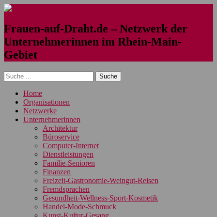
Frauen-auf-Draht.de – Netzwerk der
Unternehmerinnen im Rhein-Main-
Gebiet
Home
Organisationen
Netzwerke
Unternehmerinnen
Architektur
Büroservice
Computer-Internet
Dienstleistungen
Familie-Senioren
Finanzen
Freizeit-Gastronomie-Weingut-Reisen
Fremdsprachen
Gesundheit-Wellness-Sport-Kosmetik
Handel-Mode-Schmuck
Kunst-Kultur-Gesang