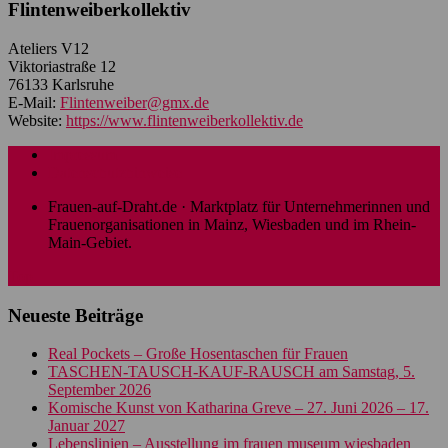
Flintenweiberkollektiv
Ateliers V12
Viktoriastraße 12
76133 Karlsruhe
E-Mail:
Flintenweiber@gmx.de
Website:
https://www.flintenweiberkollektiv.de
Impressum
Datenschutzhinweise
Frauen-auf-Draht.de · Marktplatz für Unternehmerinnen und
Frauenorganisationen in Mainz, Wiesbaden und im Rhein-
Main-Gebiet.
Top
Neueste Beiträge
Real Pockets – Große Hosentaschen für Frauen
TASCHEN-TAUSCH-KAUF-RAUSCH am Samstag, 5.
September 2026
Komische Kunst von Katharina Greve – 27. Juni 2026 – 17.
Januar 2027
Lebenslinien – Ausstellung im frauen museum wiesbaden